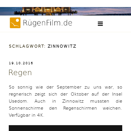
Weiter
Filme, Videos und Zeitraffer der Insel Rügen
zum
RügenFilm.d
Inhalt
SCHLAGWORT:
ZINNOWITZ
VERÖFFENTLICHT
19.10.2016
AM
Regen
So sonnig wie der September zu uns war, so
regnerisch zeigt sich der Oktober auf der Insel
Usedom. Auch in Zinnowitz mussten die
Sonnenschirme den Regenschirmen weichen.
Verfügbar in 4K.