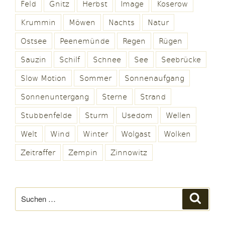
Feld
Gnitz
Herbst
Image
Koserow
Krummin
Möwen
Nachts
Natur
Ostsee
Peenemünde
Regen
Rügen
Sauzin
Schilf
Schnee
See
Seebrücke
Slow Motion
Sommer
Sonnenaufgang
Sonnenuntergang
Sterne
Strand
Stubbenfelde
Sturm
Usedom
Wellen
Welt
Wind
Winter
Wolgast
Wolken
Zeitraffer
Zempin
Zinnowitz
Suchen
Suche
nach: