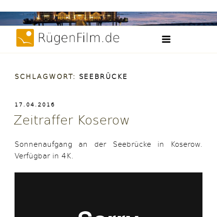
Weiter
Filme, Videos und Zeitraffer der Insel Rügen
zum
RügenFilm.d
Inhalt
SCHLAGWORT:
SEEBRÜCKE
VERÖFFENTLICHT
17.04.2016
AM
Zeitraffer Koserow
Sonnenaufgang an der Seebrücke in Koserow.
Verfügbar in 4K.