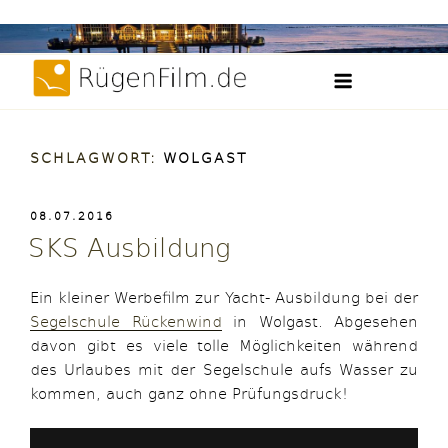
Weiter
Filme, Videos und Zeitraffer der Insel Rügen
zum
RügenFilm.d
Inhalt
SCHLAGWORT:
WOLGAST
VERÖFFENTLICHT
08.07.2016
AM
SKS Ausbildung
Ein kleiner Werbefilm zur Yacht- Ausbildung bei der
Segelschule Rückenwind​
in Wolgast. Abgesehen
davon gibt es viele tolle Möglichkeiten während
des Urlaubes mit der Segelschule aufs Wasser zu
kommen, auch ganz ohne Prüfungsdruck!