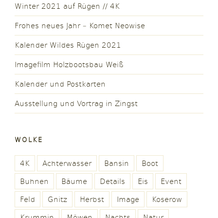
Winter 2021 auf Rügen // 4K
Frohes neues Jahr – Komet Neowise
Kalender Wildes Rügen 2021
Imagefilm Holzbootsbau Weiß
Kalender und Postkarten
Ausstellung und Vortrag in Zingst
WOLKE
4K
Achterwasser
Bansin
Boot
Buhnen
Bäume
Details
Eis
Event
Feld
Gnitz
Herbst
Image
Koserow
Krummin
Möwen
Nachts
Natur