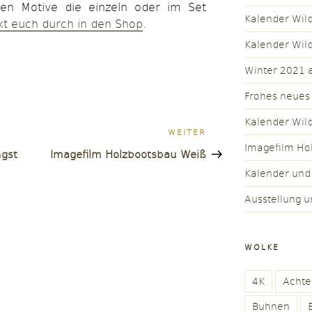
en Motive die einzeln oder im Set
Kalender Wil
ckt euch durch in den Shop
.
Kalender Wil
Winter 2021 a
Frohes neues
Kalender Wil
n
Nächster
WEITER
Imagefilm Ho
Beitrag
ngst
Imagefilm Holzbootsbau Weiß
Kalender und
Ausstellung u
WOLKE
4K
Achte
Buhnen