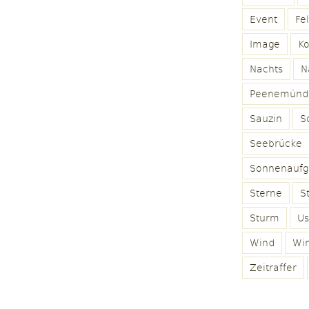
Event
Fe
Image
K
Nachts
N
Peenemünd
Sauzin
Sc
Seebrücke
Sonnenaufg
Sterne
S
Sturm
U
Wind
Win
Zeitraffer