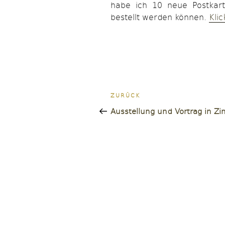
habe ich 10 neue Postkart
bestellt werden können.
Kli
Beitragsnavigatio
Vorheriger
ZURÜCK
Beitrag
Ausstellung und Vortrag in Zi