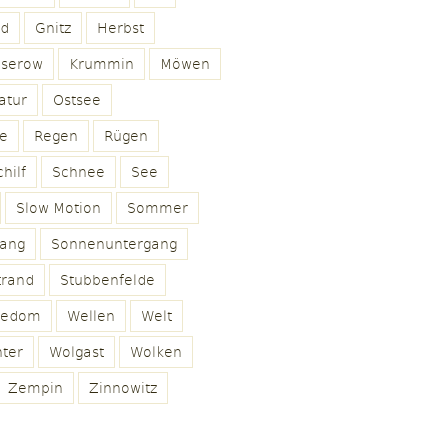
ld
Gnitz
Herbst
oserow
Krummin
Möwen
atur
Ostsee
e
Regen
Rügen
hilf
Schnee
See
Slow Motion
Sommer
ang
Sonnenuntergang
trand
Stubbenfelde
sedom
Wellen
Welt
ter
Wolgast
Wolken
Zempin
Zinnowitz