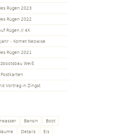
des Rügen 2023
des Rügen 2022
uf Rügen // 4K
 Jahr – Komet Neowise
des Rügen 2021
lzbootsbau Weiß
 Postkarten
nd Vortrag in Zingst
rwasser
Bansin
Boot
Bäume
Details
Eis