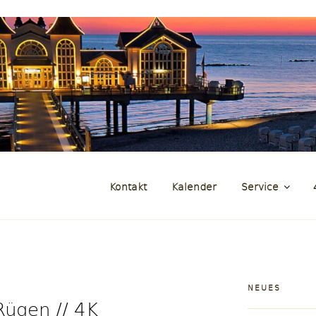
und Zeitraffer der Insel Rüg
genFilm.de
Kontakt
Kalender
Service
NEUES
Rügen // 4K