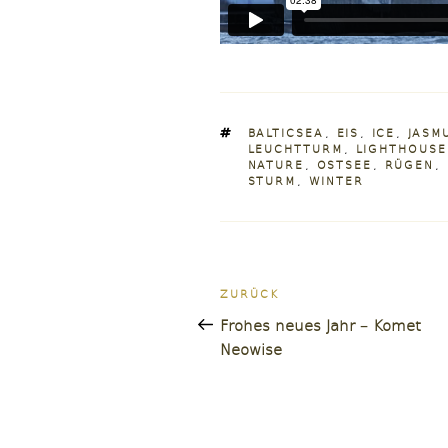
SCHLAGWÖRTER
BALTICSEA
,
EIS
,
ICE
,
JASM
LEUCHTTURM
,
LIGHTHOUSE
NATURE
,
OSTSEE
,
RÜGEN
,
STURM
,
WINTER
Beitragsnavigatio
Vorheriger
ZURÜCK
Beitrag
Frohes neues Jahr – Komet
Neowise