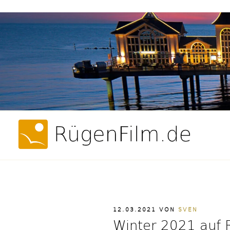
Weiter
zum
Inhalt
Filme, Videos 
Rü
VERÖFFENTLICHT
12.03.2021
VON
SVEN
AM
Winter 2021 auf 