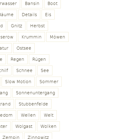
rwasser
Bansin
Boot
Bäume
Details
Eis
ld
Gnitz
Herbst
oserow
Krummin
Möwen
atur
Ostsee
e
Regen
Rügen
hilf
Schnee
See
Slow Motion
Sommer
ang
Sonnenuntergang
trand
Stubbenfelde
sedom
Wellen
Welt
ter
Wolgast
Wolken
Zempin
Zinnowitz