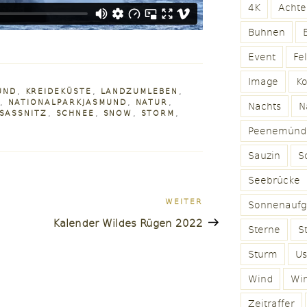
4K
Achte
Buhnen
Event
Fe
Image
K
UND
,
KREIDEKÜSTE
,
LANDZUMLEBEN
,
,
NATIONALPARKJASMUND
,
NATUR
,
Nachts
N
SASSNITZ
,
SCHNEE
,
SNOW
,
STORM
,
Peenemünd
Sauzin
Sc
Seebrücke
n
Nächster
WEITER
Sonnenaufg
Beitrag
Kalender Wildes Rügen 2022
Sterne
S
Sturm
U
Wind
Win
Zeitraffer