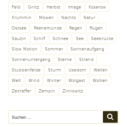
Feld
Gnitz
Herbst
Image
Koserow
Krummin
Möwen
Nachts
Natur
Ostsee
Peenemünde
Regen
Rügen
Sauzin
Schilf
Schnee
See
Seebrücke
Slow Motion
Sommer
Sonnenaufgang
Sonnenuntergang
Sterne
Strand
Stubbenfelde
Sturm
Usedom
Wellen
Welt
Wind
Winter
Wolgast
Wolken
Zeitraffer
Zempin
Zinnowitz
Suchen
Suche
nach: