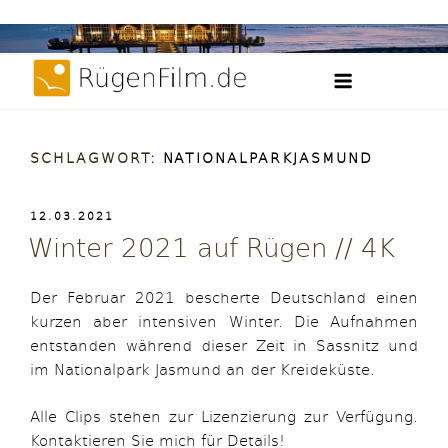
Weiter
Filme, Videos und Zeitraffer der Insel Rügen
zum
RügenFilm.d
Inhalt
SCHLAGWORT:
NATIONALPARKJASMUND
VERÖFFENTLICHT
12.03.2021
AM
Winter 2021 auf Rügen // 4K
Der Februar 2021 bescherte Deutschland einen
kurzen aber intensiven Winter. Die Aufnahmen
entstanden während dieser Zeit in Sassnitz und
im Nationalpark Jasmund an der Kreideküste.
Alle Clips stehen zur Lizenzierung zur Verfügung.
Kontaktieren Sie mich für Details!