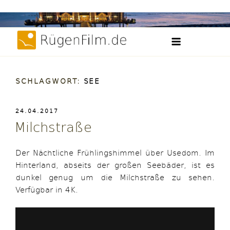
Weiter
Filme, Videos und Zeitraffer der Insel Rügen
zum
RügenFilm.d
Inhalt
SCHLAGWORT:
SEE
VERÖFFENTLICHT
24.04.2017
AM
Milchstraße
Der Nächtliche Frühlingshimmel über Usedom. Im
Hinterland, abseits der großen Seebäder, ist es
dunkel genug um die Milchstraße zu sehen.
Verfügbar in 4K.