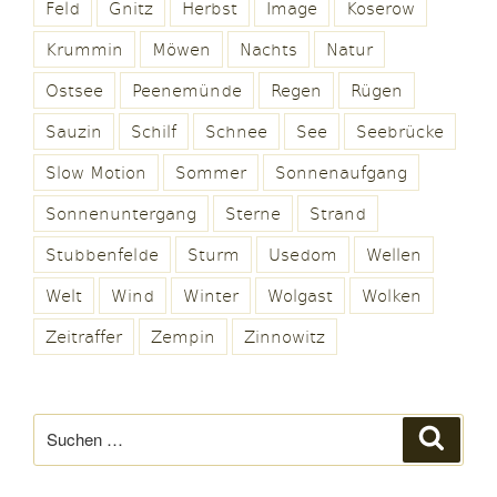
Feld
Gnitz
Herbst
Image
Koserow
Krummin
Möwen
Nachts
Natur
Ostsee
Peenemünde
Regen
Rügen
Sauzin
Schilf
Schnee
See
Seebrücke
Slow Motion
Sommer
Sonnenaufgang
Sonnenuntergang
Sterne
Strand
Stubbenfelde
Sturm
Usedom
Wellen
Welt
Wind
Winter
Wolgast
Wolken
Zeitraffer
Zempin
Zinnowitz
Suchen
Suche
nach: