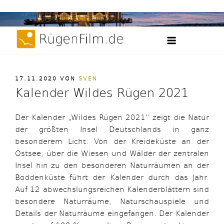
Weiter
Filme, Videos und Zeitraffer der Insel Rügen
zum
RügenFilm.d
Inhalt
VERÖFFENTLICHT
17.11.2020
VON
SVEN
AM
Kalender Wildes Rügen 2021
Der Kalender „Wildes Rügen 2021“ zeigt die Natur
der größten Insel Deutschlands in ganz
besonderem Licht. Von der Kreideküste an der
Ostsee, über die Wiesen und Wälder der zentralen
Insel hin zu den besonderen Naturräumen an der
Boddenküste führt der Kalender durch das Jahr.
Auf 12 abwechslungsreichen Kalenderblättern sind
besondere Naturräume, Naturschauspiele und
Details der Naturräume eingefangen. Der Kalender