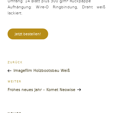
Umfang: 14 Blatt plus 300 g/m² Rückpappe
Aufhängung: Wire-O Ringbindung, Draht weiß
lackiert.
Jetzt bestellen!
Beitragsnavigation
Vorheriger
ZURÜCK
Beitrag
Imagefilm Holzbootsbau Weiß
Nächster
WEITER
Beitrag
Frohes neues Jahr – Komet Neowise