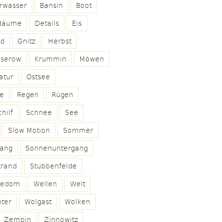
rwasser
Bansin
Boot
Bäume
Details
Eis
ld
Gnitz
Herbst
oserow
Krummin
Möwen
atur
Ostsee
e
Regen
Rügen
hilf
Schnee
See
Slow Motion
Sommer
ang
Sonnenuntergang
trand
Stubbenfelde
sedom
Wellen
Welt
ter
Wolgast
Wolken
Zempin
Zinnowitz