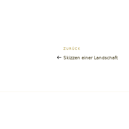
Beitragsnavigatio
Vorheriger
ZURÜCK
Beitrag
Skizzen einer Landschaft