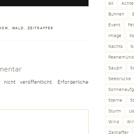
4K
Achte
Buhnen
Event
Fe
DOM
,
WALD
,
ZEITRAFFER
Image
K
Nachts
N
Peenemünd
mentar
Sauzin
Sc
Seebrücke
nicht veröffentlicht.
Erforderliche
Sonnenaufg
Sterne
S
Sturm
U
Wind
Win
Zeitraffer