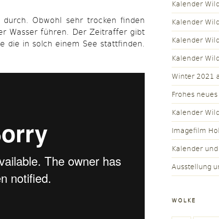
Kalender Wil
e durch. Obwohl sehr trocken finden
Kalender Wil
r Wasser führen. Der Zeitraffer gibt
Kalender Wil
se die in solch einem See stattfinden.
Kalender Wil
Winter 2021 a
Frohes neues
Kalender Wil
Imagefilm Ho
Kalender und
Ausstellung u
WOLKE