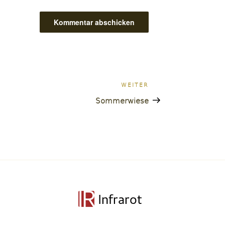
n
Nächster
WEITER
Beitrag
Sommerwiese