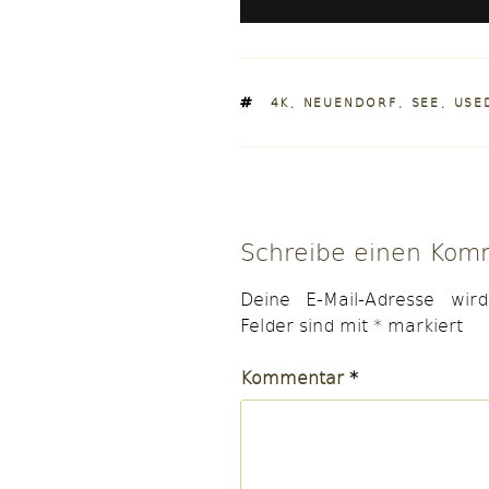
SCHLAGWÖRTER
4K
,
NEUENDORF
,
SEE
,
USE
Schreibe einen Kom
Deine E-Mail-Adresse wird 
Felder sind mit
*
markiert
Kommentar
*