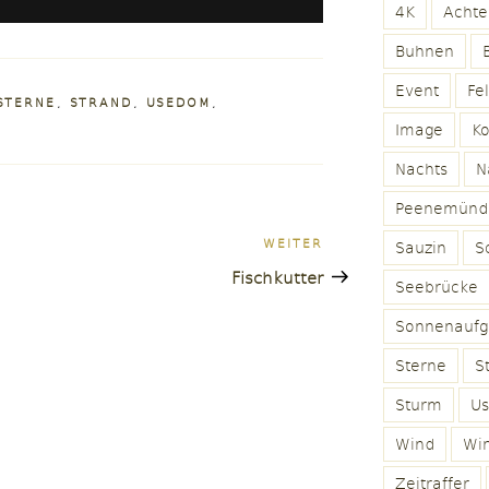
4K
Achte
Buhnen
Event
Fe
STERNE
,
STRAND
,
USEDOM
,
Image
K
Nachts
N
Peenemünd
n
Nächster
WEITER
Sauzin
Sc
Beitrag
Fischkutter
Seebrücke
Sonnenaufg
Sterne
S
Sturm
U
Wind
Win
Zeitraffer