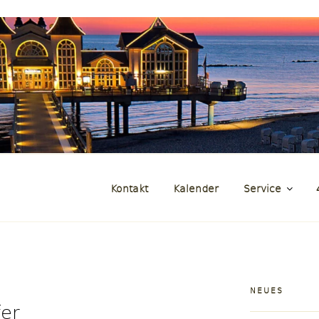
und Zeitraffer der Insel Rüg
genFilm.de
Kontakt
Kalender
Service
NEUES
fer