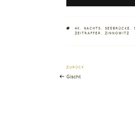
SCHLAGWÖRTER
4K
,
NACHTS
,
SEEBRÜCKE
,
ZEITRAFFER
,
ZINNOWITZ
Beitragsnavigatio
Vorheriger
ZURÜCK
Beitrag
Gischt