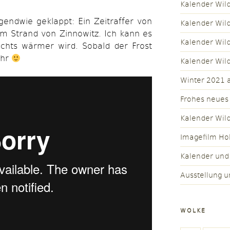
Kalender Wil
gendwie geklappt: Ein Zeitraffer von
Kalender Wil
m Strand von Zinnowitz. Ich kann es
Kalender Wil
chts wärmer wird. Sobald der Frost
ehr
Kalender Wil
Winter 2021 a
Frohes neues
Kalender Wil
Imagefilm Ho
Kalender und
Ausstellung u
WOLKE