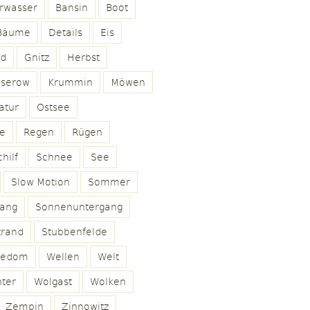
rwasser
Bansin
Boot
Bäume
Details
Eis
ld
Gnitz
Herbst
oserow
Krummin
Möwen
atur
Ostsee
e
Regen
Rügen
hilf
Schnee
See
Slow Motion
Sommer
ang
Sonnenuntergang
trand
Stubbenfelde
sedom
Wellen
Welt
ter
Wolgast
Wolken
Zempin
Zinnowitz