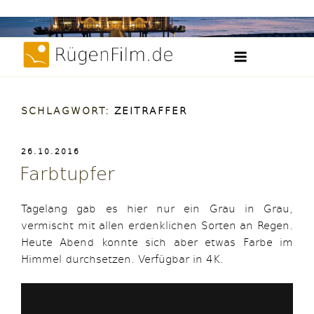
Weiter
Filme, Videos und Zeitraffer der Insel Rügen
zum
RügenFilm.d
Inhalt
SCHLAGWORT:
ZEITRAFFER
VERÖFFENTLICHT
26.10.2016
AM
Farbtupfer
Tagelang gab es hier nur ein Grau in Grau,
vermischt mit allen erdenklichen Sorten an Regen.
Heute Abend konnte sich aber etwas Farbe im
Himmel durchsetzen. Verfügbar in 4K.