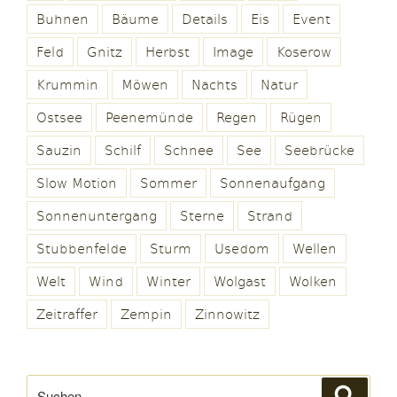
Buhnen
Bäume
Details
Eis
Event
Feld
Gnitz
Herbst
Image
Koserow
Krummin
Möwen
Nachts
Natur
Ostsee
Peenemünde
Regen
Rügen
Sauzin
Schilf
Schnee
See
Seebrücke
Slow Motion
Sommer
Sonnenaufgang
Sonnenuntergang
Sterne
Strand
Stubbenfelde
Sturm
Usedom
Wellen
Welt
Wind
Winter
Wolgast
Wolken
Zeitraffer
Zempin
Zinnowitz
Suchen
Suche