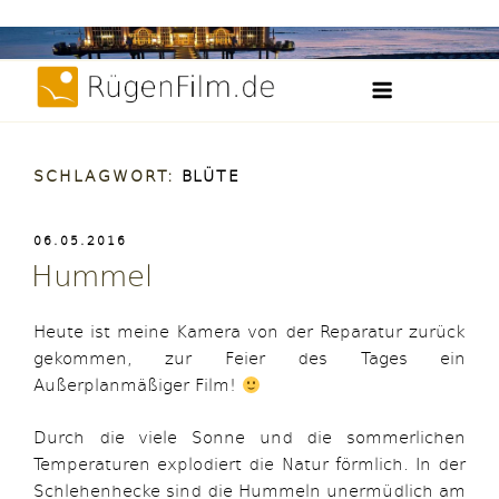
Weiter
Filme, Videos und Zeitraffer der Insel Rügen
zum
RügenFilm.d
Inhalt
SCHLAGWORT:
BLÜTE
VERÖFFENTLICHT
06.05.2016
AM
Hummel
Heute ist meine Kamera von der Reparatur zurück
gekommen, zur Feier des Tages ein
Außerplanmäßiger Film!
Durch die viele Sonne und die sommerlichen
Temperaturen explodiert die Natur förmlich. In der
Schlehenhecke sind die Hummeln unermüdlich am