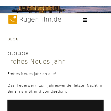
Weiter
Filme, Videos und Zeitraffer der Insel Rügen
zum
RügenFilm.d
Inhalt
BLOG
VERÖFFENTLICHT
01.01.2016
AM
Frohes Neues Jahr!
Frohes Neues Jahr an alle!
Das Feuerwerk‬ zur Jahreswende letzte Nacht in
‪Bansin‬ am ‪Strand‬ von ‪Usedom‬: